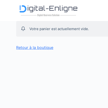
P
a
s
s
Votre panier est actuellement vide.
e
r
a
Retour à la boutique
u
c
o
n
t
e
n
u